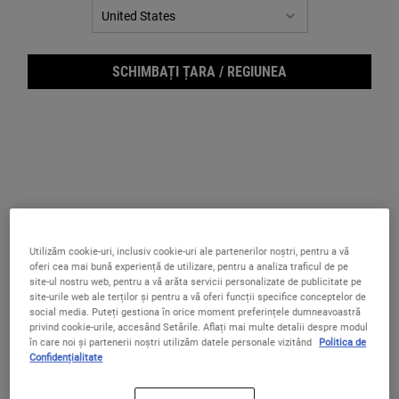
Ultra Facial Cream - Cremă
Ultra Facial Oil-Free Gel Cream -
hidratantă pentru toate tipurile
Cremă hidratantă cu textură de
de ten
gel
Cea mai îndrăgită cremă pentru față,
Crema-gel hidratantă pentru tenul normal
SCHIMBAȚI ȚARA / REGIUNEA
potrivită pentru toate tipurile de piele.
și gras
4.8
(126)
4.6
(22)
Selectează gramajul
Selectează gramajul
360 lei
360 lei
ULTRA FACIAL CREAM - CREMĂ HIDRATA
ULTRA F
ADAUGĂ ÎN COȘ
ADAUGĂ ÎN COȘ
Utilizăm cookie-uri, inclusiv cookie-uri ale partenerilor noștri, pentru a vă
oferi cea mai bună experiență de utilizare, pentru a analiza traficul de pe
site-ul nostru web, pentru a vă arăta servicii personalizate de publicitate pe
site-urile web ale terților și pentru a vă oferi funcții specifice conceptelor de
social media. Puteți gestiona în orice moment preferințele dumneavoastră
privind cookie-urile, accesând Setările. Aflați mai multe detalii despre modul
în care noi și partenerii noștri utilizăm datele personale vizitând
Politica de
Confidențialitate