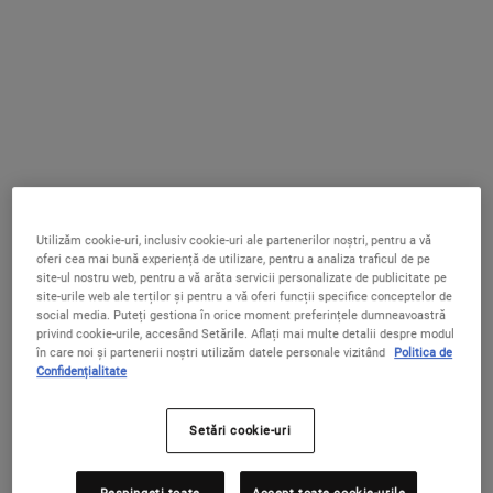
CALENDULA SERUM-INFUSED WATER CRE
ULTRA FA
ADAUGĂ ÎN COȘ
ADAUGĂ ÎN COȘ
Utilizăm cookie-uri, inclusiv cookie-uri ale partenerilor noștri, pentru a vă
oferi cea mai bună experiență de utilizare, pentru a analiza traficul de pe
site-ul nostru web, pentru a vă arăta servicii personalizate de publicitate pe
site-urile web ale terților și pentru a vă oferi funcții specifice conceptelor de
social media. Puteți gestiona în orice moment preferințele dumneavoastră
Eye Fuel - Cremă pentru bărbați
Facial Fuel Energizing Moisture
privind cookie-urile, accesând Setările. Aflați mai multe detalii despre modul
pentru zona ochilor
Treatment for Men - Cremă
în care noi și partenerii noștri utilizăm datele personale vizitând
Politica de
energizantă pentru bărbați
Confidențialitate
Cremă de ochi pentru bărbați, cu Cafeină
Cremă hidratantă energizantă pentru
și Vitamina B3, pentru reducerea
bărbați
cearcănelor și a pungilor de sub ochi
4.0
(1)
4.7
(3)
Setări cookie-uri
Un Singur Gramaj Disponibil
Selectează gramajul
15 ml
Respingeți toate
Accept toate cookie-urile