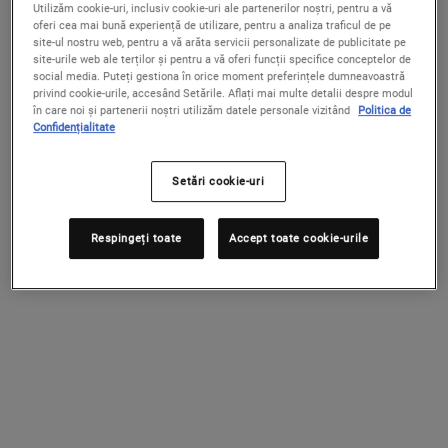
Mască de față purificatoare, ce detoxifică
Crema-gel hidratantă pentru tenul normal
Utilizăm cookie-uri, inclusiv cookie-uri ale partenerilor noștri, pentru a vă
pielea și ajută la minimizarea porilor.
și gras
oferi cea mai bună experiență de utilizare, pentru a analiza traficul de pe
site-ul nostru web, pentru a vă arăta servicii personalizate de publicitate pe
4.7
(16)
4.6
(22)
site-urile web ale terților și pentru a vă oferi funcții specifice conceptelor de
social media. Puteți gestiona în orice moment preferințele dumneavoastră
Un Singur Gramaj Disponibil
Selectează gramajul
privind cookie-urile, accesând Setările. Aflați mai multe detalii despre modul
125 ml
în care noi și partenerii noștri utilizăm datele personale vizitând
Politica de
Confidențialitate
215 lei
195 lei
Setări cookie-uri
WHEN THE RARE EARTH PORE-MINIMIZING
ULTRA F
NOTIFICĂ-MĂ
ADAUGĂ ÎN COȘ
Respingeți toate
Accept toate cookie-urile