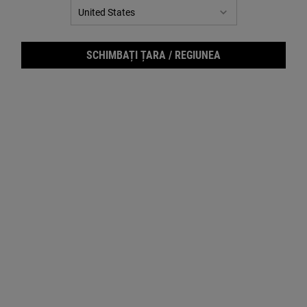
SCHIMBAȚI ȚARA / REGIUNEA
Care Este Diferența Dintre Linii Fine Și Riduri?