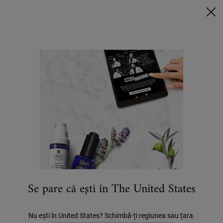
6 MINI-PRODUSE + POUCH EXTRA la achizițiile de min. 420 LEI*
VREAU ACUM
0
COȘUL
0 PRODUS
LOCALIZATOR
MEU
MAGAZIN
Caută
Main content
NOUTĂȚI
ÎNGRIJIRE TEN
BĂRBAȚI
CORP
PĂR
Home
Sfaturi De Îngrijire A Pielii
PREOCUPĂRI
Se pare că ești în The United States
Nu ești în United States? Schimbă-ți regiunea sau țara.