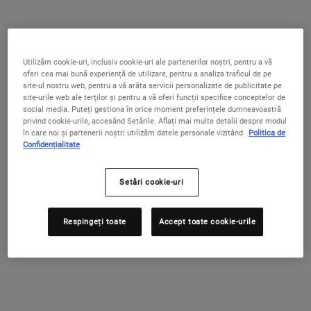
Cum Să Tratezi Petele Pigmentare și Discromiile
Utilizăm cookie-uri, inclusiv cookie-uri ale partenerilor noștri, pentru a vă
oferi cea mai bună experiență de utilizare, pentru a analiza traficul de pe
site-ul nostru web, pentru a vă arăta servicii personalizate de publicitate pe
site-urile web ale terților și pentru a vă oferi funcții specifice conceptelor de
social media. Puteți gestiona în orice moment preferințele dumneavoastră
privind cookie-urile, accesând Setările. Aflați mai multe detalii despre modul
în care noi și partenerii noștri utilizăm datele personale vizitând
Politica de
Confidențialitate
Setări cookie-uri
Respingeți toate
Accept toate cookie-urile
Cum Să Tratezi Petele Pigmentare și Discromiile