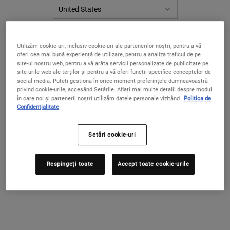
nose or chin? Whether you have the occasional blackhead or are
frequently trying to remove blackheads that are stubborn and
persistent, learn more about how blackheads form in the first place
and how you can help care for and prevent them to reveal clearer,
SCHIMBAȚI ȚARA / REGIUNEA
Utilizăm cookie-uri, inclusiv cookie-uri ale partenerilor noștri, pentru a vă
healthier-looking skin.
oferi cea mai bună experiență de utilizare, pentru a analiza traficul de pe
site-ul nostru web, pentru a vă arăta servicii personalizate de publicitate pe
site-urile web ale terților și pentru a vă oferi funcții specifice conceptelor de
social media. Puteți gestiona în orice moment preferințele dumneavoastră
privind cookie-urile, accesând Setările. Aflați mai multe detalii despre modul
What are blackheads?
în care noi și partenerii noștri utilizăm datele personale vizitând
Politica de
Confidențialitate
What causes blackheads to form?
Setări cookie-uri
How can you help prevent blackheads?
Respingeți toate
Accept toate cookie-urile
What is the difference between blackheads and
whiteheads?
Do blackheads go away on their own?