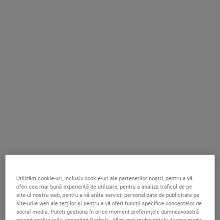
J40/6064/1997, având cod de înregistrare fiscală RO9638038,
telefon 021.2040000, fax 021.2040001, email
consumercare@ro.oaccare.com
(în continuare denumită
"L'Oréal"
), care acționează prin intermediul diviziei sale
comerciale Kiehl's. Prin utilizarea Website-ului vă exprimati
acordul cu privire la Termenii în baza cărora L'Oréal vă oferă
acces la acest Website. Din când în când, L'Oréal poate modifica
Termenii, varianta actualizată fiind afișată pe Website, atunci când
este necesar. În consecință, vă rugăm să continuați să revizuiți
Termenii oricând accesați sau utilizați Website-ul. Utilizarea
Website-ului ca urmare a unei astfel de modificări constituie
acordul dumneavoastră de a respecta și de a vă supune
Termenilor, astfel cum aceștia au fost modificați și sunt în vigoare
la data utilizarii de către dumneavoastră a Website-ului. Din când
în când, L'Oréal poate organiza concursuri și promoții prin
intermediul Website-ului. În aceste situații, pe Website vor fi
Utilizăm cookie-uri, inclusiv cookie-uri ale partenerilor noștri, pentru a vă
postați termeni și condiții separate, acolo unde este cazul, care
oferi cea mai bună experiență de utilizare, pentru a analiza traficul de pe
vor reglementa astfel de concursuri și promoții.
site-ul nostru web, pentru a vă arăta servicii personalizate de publicitate pe
site-urile web ale terților și pentru a vă oferi funcții specifice conceptelor de
social media. Puteți gestiona în orice moment preferințele dumneavoastră
2. LINK-URI