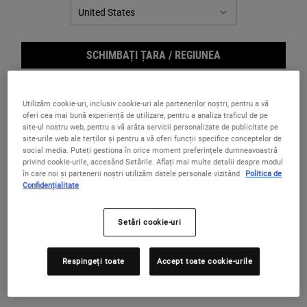
SCHIMBAȚI ȚARA / REGIUNEA
Utilizăm cookie-uri, inclusiv cookie-uri ale partenerilor noștri, pentru a vă
oferi cea mai bună experiență de utilizare, pentru a analiza traficul de pe
site-ul nostru web, pentru a vă arăta servicii personalizate de publicitate pe
site-urile web ale terților și pentru a vă oferi funcții specifice conceptelor de
social media. Puteți gestiona în orice moment preferințele dumneavoastră
Mom & Baby Nurturing Body Oil
privind cookie-urile, accesând Setările. Aflați mai multe detalii despre modul
în care noi și partenerii noștri utilizăm datele personale vizitând
Politica de
Confidențialitate
Ulei de masaj pentru bebeluși
Setări cookie-uri
0.0
(0)
Un Singur Gramaj Disponibil
125 ml
Respingeți toate
Accept toate cookie-urile
130 lei