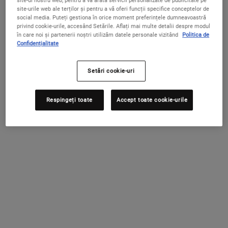
site-ul nostru web, pentru a vă arăta servicii personalizate de publicitate pe
site-urile web ale terților și pentru a vă oferi funcții specifice conceptelor de
social media. Puteți gestiona în orice moment preferințele dumneavoastră
CARE SUNT FORMULELE
privind cookie-urile, accesând Setările. Aflați mai multe detalii despre modul
în care noi și partenerii noștri utilizăm datele personale vizitând
Politica de
RECOMANDATE PENTRU
Confidențialitate
RIDURILE LABA GÂȘTEI?
Setări cookie-uri
Pentru a reduce în mod eficient ridurile laba gâștei și alte preocupări
Respingeți toate
Accept toate cookie-urile
ale zonei ochilor, cum ar fi cearcănele sau umflăturile, poți începe să
utilizezi o cremă zilnică pentru ochi formulată pentru a ajuta la
diminuarea vizibilă a acestor linii din jurul ochilor.