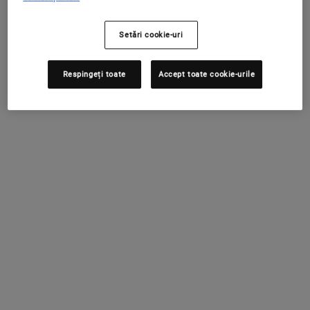
RELAȚII CLIENȚI
DESPRE KIEHL'S
Setări cookie-uri
Email
Sustenabilitate
SCHIMBAȚI ȚARA / REGIUNEA
Chat
Sfaturi îngrijirea pielii
Respingeți toate
Accept toate cookie-urile
021 200 52 62
Caritate
Găsește un magazin Kiehl's
Plasare Comandă
Întrebări Frecvente