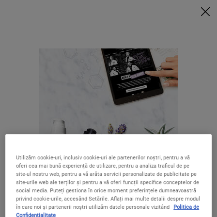
6 MINI-PRODUSE + POUCH EXTRA la achizițiile de min. 420 LEI*
VREAU ACUM
0
COȘUL
0 PRODUS
LOCALIZATOR
MEU
MAGAZIN
Caută
Main content
LIVRARE GRATUITĂ
OFERTE SPECIALE
LA COMENZI
PESTE 250 LEI
Utilizăm cookie-uri, inclusiv cookie-uri ale partenerilor noștri, pentru a vă
oferi cea mai bună experiență de utilizare, pentru a analiza traficul de pe
5 EȘANTIOANE
CADOURI PENTRU
site-ul nostru web, pentru a vă arăta servicii personalizate de publicitate pe
LA FIECARE
TOȚI
Se pare că ești în The United States
site-urile web ale terților și pentru a vă oferi funcții specifice conceptelor de
COMANDĂ
social media. Puteți gestiona în orice moment preferințele dumneavoastră
privind cookie-urile, accesând Setările. Aflați mai multe detalii despre modul
în care noi și partenerii noștri utilizăm datele personale vizitând
Politica de
Nu ești în United States? Schimbă-ți regiunea sau țara.
Confidențialitate