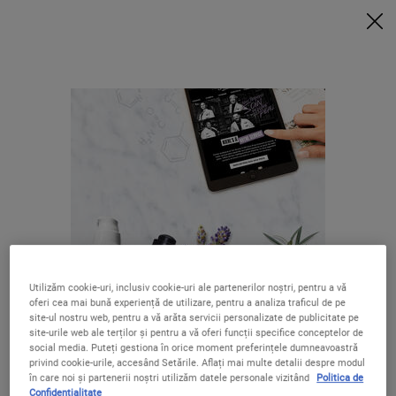
6 MINI-PRODUSE + POUCH EXTRA la achizițiile de min. 420 LEI*
VREAU ACUM
0
COȘUL
0 PRODUS
LOCALIZATOR
MEU
MAGAZIN
Caută
Main content
LIVRARE GRATUITĂ
OFERTE SPECIALE
LA COMENZI
PESTE 250 LEI
Utilizăm cookie-uri, inclusiv cookie-uri ale partenerilor noștri, pentru a vă
oferi cea mai bună experiență de utilizare, pentru a analiza traficul de pe
5 EȘANTIOANE
CADOURI PENTRU
site-ul nostru web, pentru a vă arăta servicii personalizate de publicitate pe
LA FIECARE
TOȚI
Se pare că ești în The United States
site-urile web ale terților și pentru a vă oferi funcții specifice conceptelor de
COMANDĂ
social media. Puteți gestiona în orice moment preferințele dumneavoastră
privind cookie-urile, accesând Setările. Aflați mai multe detalii despre modul
în care noi și partenerii noștri utilizăm datele personale vizitând
Politica de
Nu ești în United States? Schimbă-ți regiunea sau țara.
Confidențialitate