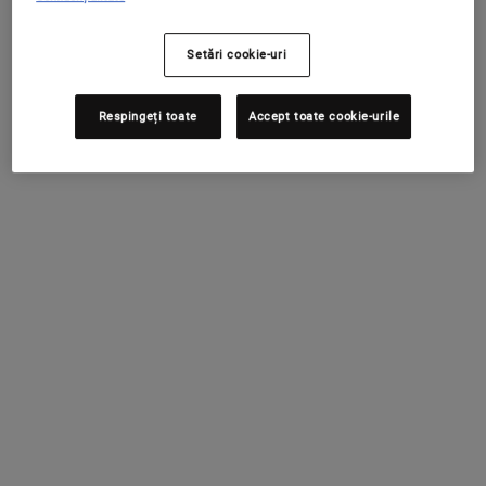
RELAȚII CLIENȚI
DESPRE KIEHL'S
Setări cookie-uri
Email
Sustenabilitate
SCHIMBAȚI ȚARA / REGIUNEA
Chat
Sfaturi îngrijirea pielii
Respingeți toate
Accept toate cookie-urile
021 200 52 62
Caritate
Găsește un magazin Kiehl's
Plasare Comandă
Întrebări Frecvente