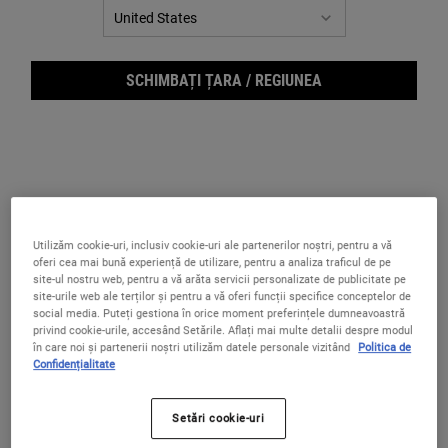
SCHIMBAȚI ȚARA / REGIUNEA
Utilizăm cookie-uri, inclusiv cookie-uri ale partenerilor noștri, pentru a vă
oferi cea mai bună experiență de utilizare, pentru a analiza traficul de pe
site-ul nostru web, pentru a vă arăta servicii personalizate de publicitate pe
site-urile web ale terților și pentru a vă oferi funcții specifice conceptelor de
Ingr
social media. Puteți gestiona în orice moment preferințele dumneavoastră
privind cookie-urile, accesând Setările. Aflați mai multe detalii despre modul
în care noi și partenerii noștri utilizăm datele personale vizitând
Politica de
Confidențialitate
Setări cookie-uri
Picături pentru părul crescut sub piele, ușoare și eficiente, care sunt