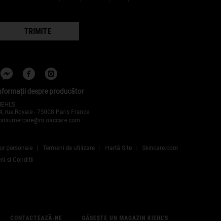
TRIMITE
nformații despre producător
IEHL'S
4, rue Royale - 75008 Paris France
onsumercare@ro.oaccare.com
lor personale
Termeni de utilizare
Hartă Site
Skincare.com
i si Conditii
CONTACTEAZĂ-NE
GĂSEȘTE UN MAGAZIN KIEHL'S