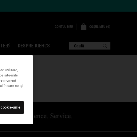
COȘUL MEU
0
CONTUL MEU
0 PRODUS
TE🎁
DESPRE KIEHL'S
Caută
de utilizare,
pe site-urile
rice moment
l în care noi și
 cookie-urile