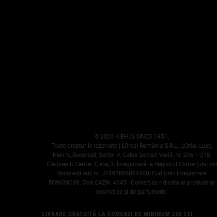
© 2026 KIEHL’S SINCE 1851;
Toate drepturile rezervate | L'Oréal România S.R.L., L'Oréal Luxe,
Kiehl's, Bucureşti, Sector 4, Calea Șerban Vodă, nr. 206 – 218,
Clădirea U Center 2, etaj 3. Înregistrată la Registrul Comerțului di
București sub nr. J1997006064400, Cod Unic Înregistrare
RO9638038. Cod CAEN: 4645 - Comerţ cu ridicata al produselor
cosmetice şi de parfumerie.
LIVRARE GRATUITĂ LA COMENZI DE MINIMUM 250 LEI