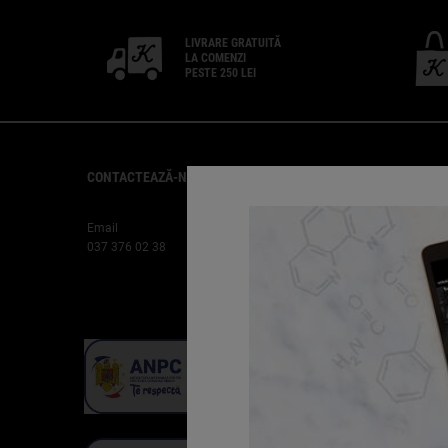
LIVRARE GRATUITĂ
LA COMENZI
PESTE 250 LEI
CONTACTEAZĂ-NE
RELAȚII CLIENȚI
Găsește un magazin Kiehl's
Plasare Comandă
Email
Întrebări Frecvente
037 376 02 38
Livrări
Retururi
Cariere