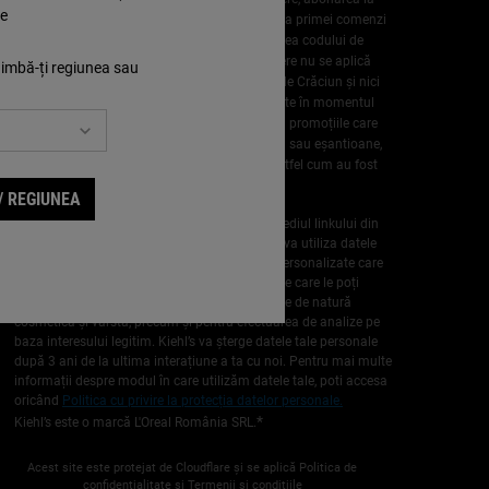
ie
newsletter trebuie efectuată înainte de plasarea primei comenzi
și trebuie să fii abonat cel puțin până la primirea codului de
reducere și plasarea comenzii. Această reducere nu se aplică
himbă-ți regiunea sau
Calendarului Advent, produselor din Colecția de Crăciun și nici
nu se cumulează cu alte campanii active pe site în momentul
plasării oricăreia dintre cele 3 comenzi. Pentru promoțiile care
conțin mini produse sau portfard sau tote bag sau eșantioane,
se aplică regulile fiecărei campanii în parte, astfel cum au fost
comunicate în prealabil.
/ REGIUNEA
Te poți dezabona în orice moment prin intermediul linkului din
fiecare comunicare pe care o trimitem. Kiehl’s va utiliza datele
tale personale pentru a-ți trimite comunicări personalizate care
conțin oferte și noutăți pe baza informațiilor pe care le poți
comunica către noi, inclusiv caracteristicile tale de natură
cosmetică și vârsta, precum și pentru efectuarea de analize pe
baza interesului legitim. Kiehl’s va șterge datele tale personale
după 3 ani de la ultima interațiune a ta cu noi. Pentru mai multe
informații despre modul în care utilizăm datele tale, poti accesa
oricând
Politica cu privire la protecția datelor personale.
*
Kiehl’s este o marcă L'Oreal România SRL.
Acest site este protejat de Cloudflare și se aplică Politica de
confidențialitate și Termenii și condițiile