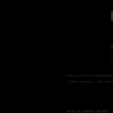
I
K
1
c
Politica cu Privire la Protecția date
Setări cookie-uri
CGU - Termen
n
DE CE SĂ CUMPERI ONLINE?