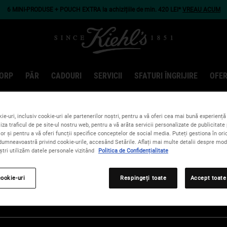
6 MINI-PRODUSE + POUCH EXTRA la achizițiile de min. 420 LEI*
VREAU ACUM
ORP
PĂR
CADOURI
SERVICII
SFATURI ÎNGRIJIRE
OFER
ie-uri, inclusiv cookie-uri ale partenerilor noștri, pentru a vă oferi cea mai bună experiență 
iza traficul de pe site-ul nostru web, pentru a vă arăta servicii personalizate de publicitate 
lor și pentru a vă oferi funcții specifice conceptelor de social media. Puteți gestiona în o
dumneavoastră privind cookie-urile, accesând Setările. Aflați mai multe detalii despre modu
ștri utilizăm datele personale vizitând
Politica de Confidențialitate
cookie-uri
Respingeți toate
Accept toate