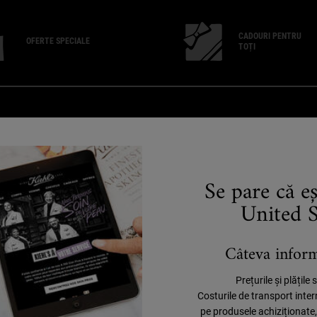
CADOURI PENTRU
OFERTE SPECIALE
TOȚI
DESPRE KIEHL'S
C
Istoria Kiehl"s
R
Sustenabilitate
Sfaturi îngrijirea pielii
Se pare că e
Caritate
United S
Câteva informa
Prețurile și plățile
Costurile de transport inte
pe produsele achiziționate