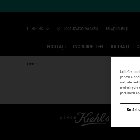
L - RO (RO)
LOCALIZATOR MAGAZIN
RELAȚII CLIENȚI
NOUTĂȚI
ÎNGRIJIRE TEN
BĂRBAȚI
C
Main content
Home
Utilizăm cook
pentru a anal
web ale terți
preferințele 
partenerii no
Setări 