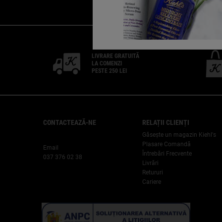
LIVRARE GRATUITĂ
LA COMENZI
PESTE 250 LEI
CONTACTEAZĂ-NE
RELAȚII CLIENȚI
Găsește un magazin Kiehl's
Plasare Comandă
Email
Întrebări Frecvente
037 376 02 38
Livrări
Retururi
Cariere