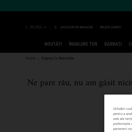
L - RO (RO)
LOCALIZATOR MAGAZIN
RELAȚII CLIENȚI
NOUTĂȚI
ÎNGRIJIRE TEN
BĂRBAȚI
C
Main content
Home
Pagina Cu Rezultate
Ne pare rău, nu am găsit niciu
Utilizăm cook
pentru a anal
web ale terți
preferințele 
partenerii no