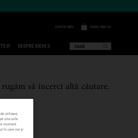
COȘUL MEU
0
CONTUL MEU
0 PRODUS
TE🎁
DESPRE KIEHL'S
Caută
 rugăm să încerci altă căutare.
de utilizare,
pe site-urile
rice moment
l în care noi și