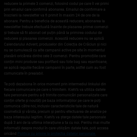
reducere la primele 3 comenzi, folosind codul pe care îl vei primi
prin emailul care confirmă abonarea. Emailul de confirmare a
înscrierii la newsletter va fi primit în maxim 24 de ore de la
abonare. Pentru a beneficia de această reducere, abonarea la
newsletter trebuie efectuată înainte de plasarea primei comenzi
și trebuie să fii abonat cel puțin până la primirea codului de
reducere și plasarea comenzii. Această reducere nu se aplică
Calendarului Advent, produselor din Colecția de Crăciun și nici
nu se cumulează cu alte campanii active pe site în momentul
plasării oricăreia dintre cele 3 comenzi. Pentru promoțiile care
conțin mini produse sau portfard sau tote bag sau eșantioane,
se aplică regulile fiecărei campanii în parte, astfel cum au fost
comunicate în prealabil.
Te poți dezabona în orice moment prin intermediul linkului din
fiecare comunicare pe care o trimitem. Kiehl’s va utiliza datele
tale personale pentru a-ți trimite comunicări personalizate care
conțin oferte și noutăți pe baza informațiilor pe care le poți
comunica către noi, inclusiv caracteristicile tale de natură
cosmetică și vârsta, precum și pentru efectuarea de analize pe
baza interesului legitim. Kiehl’s va șterge datele tale personale
după 3 ani de la ultima interațiune a ta cu noi. Pentru mai multe
informații despre modul în care utilizăm datele tale, poti accesa
oricând
Politica cu privire la protecția datelor personale.