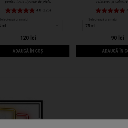
pentru toate tipurile de piele.
refacerea și calmarea
4.8
(126)
Selectează gramajul
Selectează gramajul
120 lei
90 lei
T WITH AVOCADO - CREMĂ INTENS HIDRATANTĂ PENTRU ZONA O
ULTRA FACIAL CREAM - CREMĂ HIDRATANTĂ
ADAUGĂ ÎN COȘ
ADAUGĂ ÎN C