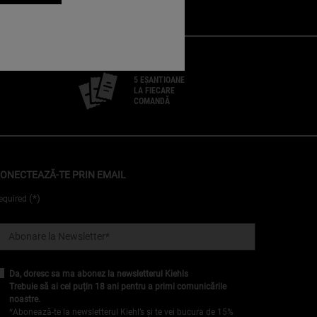
5 EȘANTIOANE
LA FIECARE
COMANDĂ
ONECTEAZĂ-TE PRIN EMAIL
(*)
equired
Abonare la Newsletter
*
Da, doresc sa ma abonez la newsletterul Kiehls
Trebuie să ai cel puțin 18 ani pentru a primi comunicările
noastre.
*Abonează-te la newsletterul Kiehl’s și te vei bucura de 15%