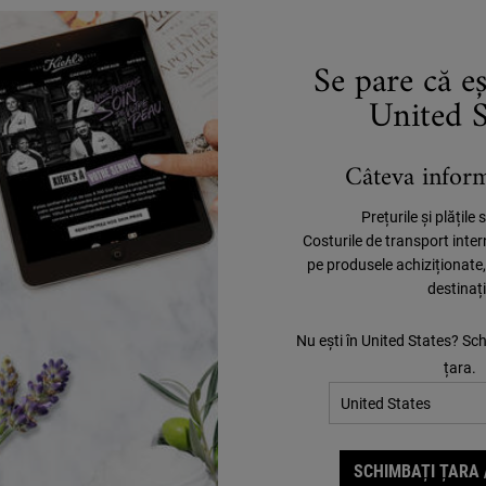
5 EȘAN
Se pare că e
United S
Îți oferim 5 eșan
Câteva informa
Prețurile și plățile
Costurile de transport inte
pe produsele achiziționate
destinaț
Nu ești în United States? Sc
țara.
SCHIMBAȚI ȚARA 