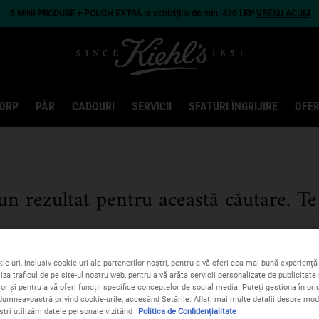
6 MINI-PRODUSE + POUCH EXTRA la achizițiile de min. 420 LEI*
VREAU ACUM
ORP
PĂR
CADOURI
SERVICII
SFATURI ÎNGRIJIRE
OFER
n rezultat pentru această căutare. Te
ie-uri, inclusiv cookie-uri ale partenerilor noștri, pentru a vă oferi cea mai bună experiență 
iza traficul de pe site-ul nostru web, pentru a vă arăta servicii personalizate de publicitate 
lor și pentru a vă oferi funcții specifice conceptelor de social media. Puteți gestiona în o
CELE MAI BUNE REZULTATE
dumneavoastră privind cookie-urile, accesând Setările. Aflați mai multe detalii despre modu
ștri utilizăm datele personale vizitând
Politica de Confidențialitate