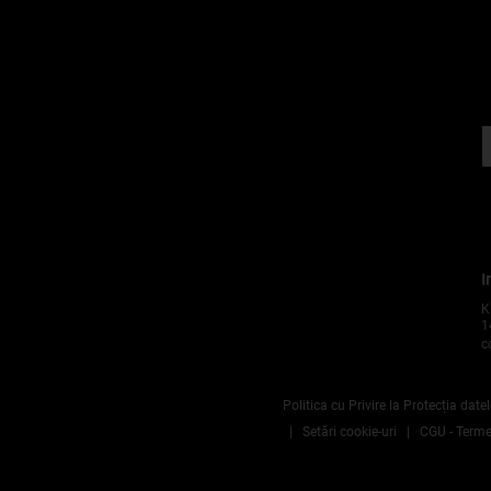
I
K
1
c
Politica cu Privire la Protecția date
Setări cookie-uri
CGU - Termen
n