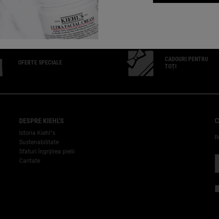
CADOURI PENTRU
OFERTE SPECIALE
TOȚI
DESPRE KIEHL'S
C
Istoria Kiehl"s
R
Sustenabilitate
Sfaturi îngrijirea pielii
Caritate