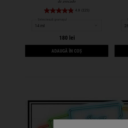
de avocado
4.9
(115)
Selectează gramajul
180 lei
CREAMY EYE TREATMEN
ADAUGĂ ÎN COȘ