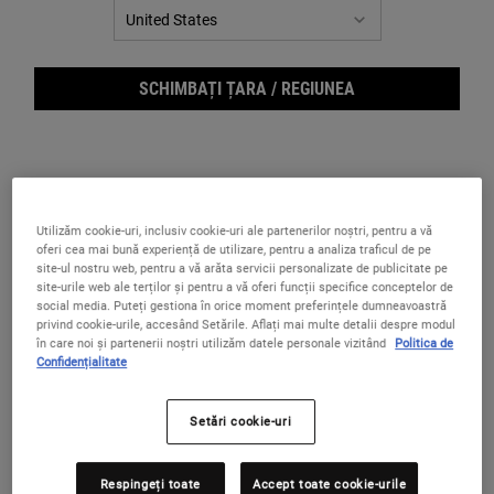
SCHIMBAȚI ȚARA / REGIUNEA
Ultra Facial Cream - Cremă
Facial Fuel Energizing
Utilizăm cookie-uri, inclusiv cookie-uri ale partenerilor noștri, pentru a vă
hidratantă pentru toate
Moisture Treatment for Men -
oferi cea mai bună experiență de utilizare, pentru a analiza traficul de pe
tipurile de ten
Cremă energizantă pentru
site-ul nostru web, pentru a vă arăta servicii personalizate de publicitate pe
4.8
(126)
4.7
(3)
bărbați
site-urile web ale terților și pentru a vă oferi funcții specifice conceptelor de
social media. Puteți gestiona în orice moment preferințele dumneavoastră
Selectează gramajul
Selectează gramajul
Opțiuni de selecție
Opțiuni de selecție
privind cookie-urile, accesând Setările. Aflați mai multe detalii despre modul
50 ml
125 ml
în care noi și partenerii noștri utilizăm datele personale vizitând
Politica de
Confidențialitate
195 lei
220 lei
Setări cookie-uri
ULTRA FACIAL CREAM - CREMĂ HIDRATANT
FACIAL F
SELECTEAZĂ
SELECTEAZĂ
Respingeți toate
Accept toate cookie-urile