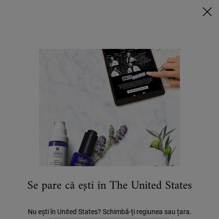
6 MINI-PRODUSE + POUCH EXTRA la achizițiile de min. 420 LEI*
VREAU ACUM
0
COȘUL
0 PRODUS
LOCALIZATOR
MEU
MAGAZIN
Caută
Main content
Se pare că ești în The United States
1. CURĂȚARE & TONIFIERE
2. SERUMURI
3. CREME PENTRU TEN
4.
Nu ești în United States? Schimbă-ți regiunea sau țara.