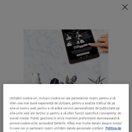
6 MINI-PRODUSE + POUCH EXTRA la achizițiile de min. 420 LEI*
VREAU ACUM
0
COȘUL
0 PRODUS
LOCALIZATOR
MEU
MAGAZIN
Caută
Main content
ÎNAPOI HOME
LIVRARE GRATUITĂ
OFERTE SPECIALE
Utilizăm cookie-uri, inclusiv cookie-uri ale partenerilor noștri, pentru a vă
LA COMENZI
oferi cea mai bună experiență de utilizare, pentru a analiza traficul de pe
PESTE 250 LEI
Se pare că ești în The United States
site-ul nostru web, pentru a vă arăta servicii personalizate de publicitate pe
site-urile web ale terților și pentru a vă oferi funcții specifice conceptelor de
5 EȘANTIOANE
CADOURI PENTRU
social media. Puteți gestiona în orice moment preferințele dumneavoastră
LA FIECARE
TOȚI
privind cookie-urile, accesând Setările. Aflați mai multe detalii despre modul
COMANDĂ
Nu ești în United States? Schimbă-ți regiunea sau țara.
în care noi și partenerii noștri utilizăm datele personale vizitând
Politica de