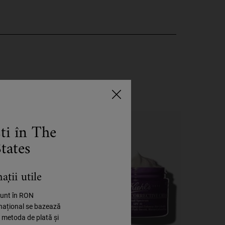
ști în The
tates
ții utile
 sunt în RON
rnațional se bazează
, metoda de plată și