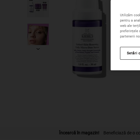
Utilizăm cook
pentru a anal
web ale terți
preferințele 
partenerii no
Setări 
PDP Find A Store Section
Încearcă în magazin!
Beneficiază de o con