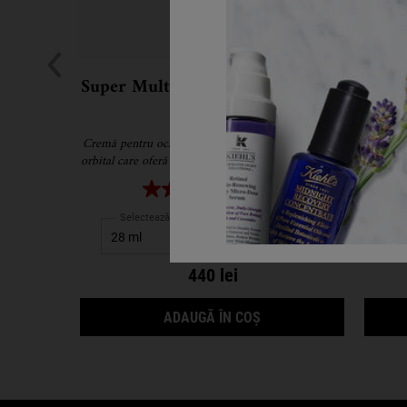
Super Multi-Corrective Eye Zone
Supe
Treatment
Cr
Cremă pentru ochi antirid care vizează zona osului
Cremă mu
orbital care oferă un aspect vizibil întinerit, întins și
neted.
4.5
(15)
Selectează gramajul
440 lei
SUPER MULTI-CORRECT
ADAUGĂ ÎN COȘ