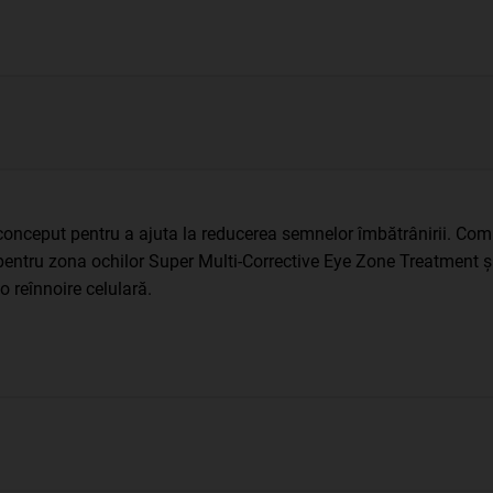
e, conceput pentru a ajuta la reducerea semnelor îmbătrânirii. C
entru zona ochilor Super Multi-Corrective Eye Zone Treatment și
 reînnoire celulară.