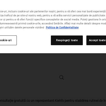
p
Cantitate
−
+
ie-uri, inclusiv cookie-uri ale partenerilor noștri, pentru a vă oferi cea mai bună experiență 
iza traficul de pe site-ul nostru web, pentru a vă arăta servicii personalizate de publicitate 
lor și pentru a vă oferi funcții specifice conceptelor de social media. Puteți gestiona în o
dumneavoastră privind cookie-urile, accesând Setările. Aflați mai multe detalii despre modu
ștri utilizăm datele personale vizitând
Politica de Confidențialitate
ACEST SET CONȚINE
cookie-uri
Respingeți toate
Accept toate
The Anti-Ageing Corrective Kit - M
sultație gratuită cu un reprezentant Kiehl's pentru stabilirea rutinei de îngri