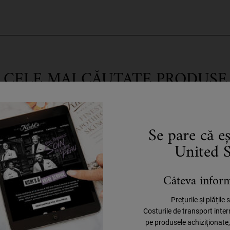
CELE MAI CĂUTATE PRODUSE
Se pare că e
United S
Câteva informa
Prețurile și plățile
Costurile de transport inte
pe produsele achiziționate