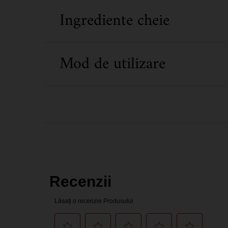
Ingrediente cheie
Mod de utilizare
Informații de siguranță
PDP Reviews