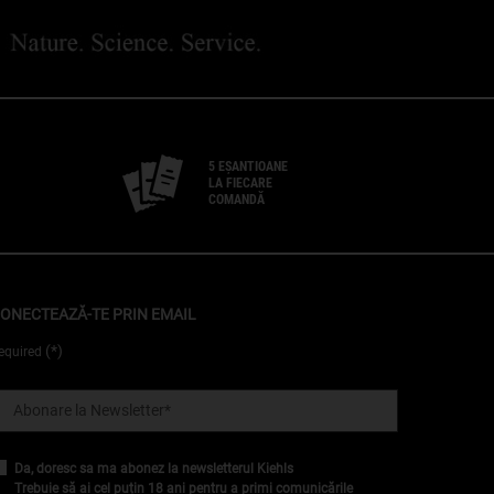
5 EȘANTIOANE
LA FIECARE
COMANDĂ
ONECTEAZĂ-TE PRIN EMAIL
(*)
equired
Abonare la Newsletter
*
Da, doresc sa ma abonez la newsletterul Kiehls
Trebuie să ai cel puțin 18 ani pentru a primi comunicările