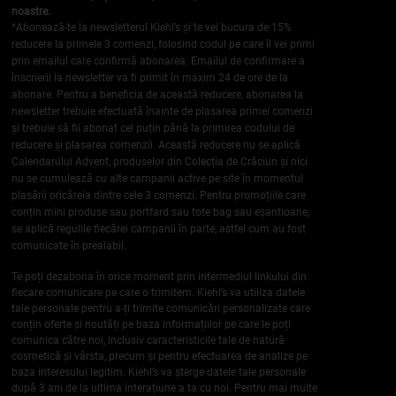
noastre.
*Abonează-te la newsletterul Kiehl’s și te vei bucura de 15%
reducere la primele 3 comenzi, folosind codul pe care îl vei primi
prin emailul care confirmă abonarea. Emailul de confirmare a
înscrierii la newsletter va fi primit în maxim 24 de ore de la
abonare. Pentru a beneficia de această reducere, abonarea la
newsletter trebuie efectuată înainte de plasarea primei comenzi
și trebuie să fii abonat cel puțin până la primirea codului de
reducere și plasarea comenzii. Această reducere nu se aplică
Calendarului Advent, produselor din Colecția de Crăciun și nici
nu se cumulează cu alte campanii active pe site în momentul
plasării oricăreia dintre cele 3 comenzi. Pentru promoțiile care
conțin mini produse sau portfard sau tote bag sau eșantioane,
se aplică regulile fiecărei campanii în parte, astfel cum au fost
comunicate în prealabil.
Te poți dezabona în orice moment prin intermediul linkului din
fiecare comunicare pe care o trimitem. Kiehl’s va utiliza datele
tale personale pentru a-ți trimite comunicări personalizate care
conțin oferte și noutăți pe baza informațiilor pe care le poți
comunica către noi, inclusiv caracteristicile tale de natură
cosmetică și vârsta, precum și pentru efectuarea de analize pe
baza interesului legitim. Kiehl’s va șterge datele tale personale
după 3 ani de la ultima interațiune a ta cu noi. Pentru mai multe