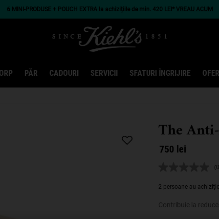
6 MINI-PRODUSE + POUCH EXTRA la achizițiile de min. 420 LEI*
VREAU ACUM
ORP
PĂR
CADOURI
SERVICII
SFATURI ÎNGRIJIRE
OFER
The Anti-
750 lei
(0
N
v
d
2 persoane au achiziți
e
A
Contribuie la reducer
l
d