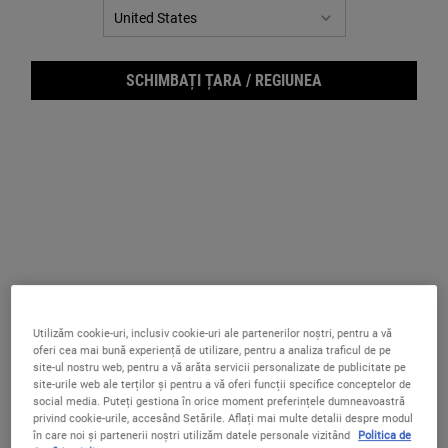
SCHIMBAȚI ȚARA / REGIUNEA
Ultr
Utilizăm cookie-uri, inclusiv cookie-uri ale partenerilor noștri, pentru a vă
oferi cea mai bună experiență de utilizare, pentru a analiza traficul de pe
site-ul nostru web, pentru a vă arăta servicii personalizate de publicitate pe
site-urile web ale terților și pentru a vă oferi funcții specifice conceptelor de
social media. Puteți gestiona în orice moment preferințele dumneavoastră
privind cookie-urile, accesând Setările. Aflați mai multe detalii despre modul
în care noi și partenerii noștri utilizăm datele personale vizitând
Politica de
Loțiune hidratantă pentru ten normal și gras