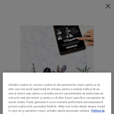
6 MINI-PRODUSE + POUCH EXTRA la achizițiile de min. 420 LEI*
VREAU ACUM
0
COȘUL
0 PRODUS
LOCALIZATOR
MEU
MAGAZIN
Caută
Main content
ÎNAPOI HOME
LIVRARE GRATUITĂ
OFERTE SPECIALE
Utilizăm cookie-uri, inclusiv cookie-uri ale partenerilor noștri, pentru a vă
LA COMENZI
oferi cea mai bună experiență de utilizare, pentru a analiza traficul de pe
PESTE 250 LEI
Se pare că ești în The United States
site-ul nostru web, pentru a vă arăta servicii personalizate de publicitate pe
site-urile web ale terților și pentru a vă oferi funcții specifice conceptelor de
5 EȘANTIOANE
CADOURI PENTRU
social media. Puteți gestiona în orice moment preferințele dumneavoastră
LA FIECARE
TOȚI
privind cookie-urile, accesând Setările. Aflați mai multe detalii despre modul
COMANDĂ
Nu ești în United States? Schimbă-ți regiunea sau țara.
în care noi și partenerii noștri utilizăm datele personale vizitând
Politica de