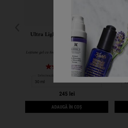
Ultra Light Daily UV Defense
Ultra
Aqua Gel
Crem
Loțiune gel cu formulă lejeră și SPF 50 pentru tenul
Crema-
normal spre gras
5.0
(8)
Selectează gramajul
245 lei
ULTRA LIGHT DAILY UV
ADAUGĂ ÎN COȘ