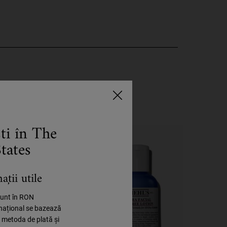
ști în The
tates
ții utile
 sunt în RON
rnațional se bazează
, metoda de plată și