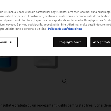
p
Cantitate
−
+
ie-uri, inclusiv cookie-uri ale partenerilor noștri, pentru a vă oferi cea mai bună experiență 
iza traficul de pe site-ul nostru web, pentru a vă arăta servicii personalizate de publicitate 
lor și pentru a vă oferi funcții specifice conceptelor de social media. Puteți gestiona în o
dumneavoastră privind cookie-urile, accesând Setările. Aflați mai multe detalii despre modu
ștri utilizăm datele personale vizitând
Politica de Confidențialitate
ACEST SET CONȚINE
cookie-uri
Respingeți toate
Accept toate
Oil-Free Essentials Duo - Mărește 
sultație gratuită cu un reprezentant Kiehl's pentru stabilirea rutinei de îngri