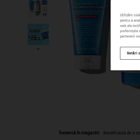
Utilizăm cook
pentru a anal
web ale terți
preferințele 
partenerii no
Setări 
PDP Find A Store Section
Încearcă în magazin!
Beneficiază de o con