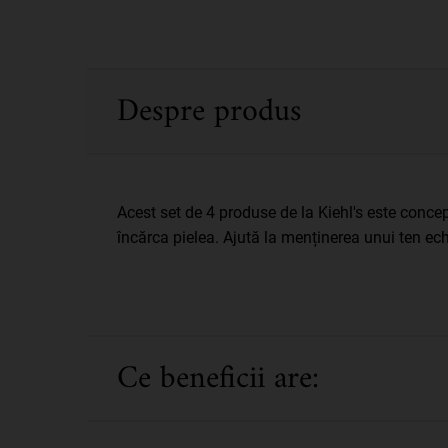
PDP Sections Accordion
Despre produs
Acest set de 4 produse de la Kiehl's este conceput
încărca pielea. Ajută la menținerea unui ten ec
Ce beneficii are: