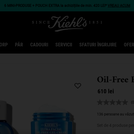
6 MINI-PRODUSE + POUCH EXTRA la achizițiile de min. 420 LEI*
VREAU ACUM
ORP
PĂR
CADOURI
SERVICII
SFATURI ÎNGRIJIRE
OFER
Oil-Free 
610 lei
(0
N
v
d
136 persoane au văzut
e
A
Set de 4 produse pen
l
d