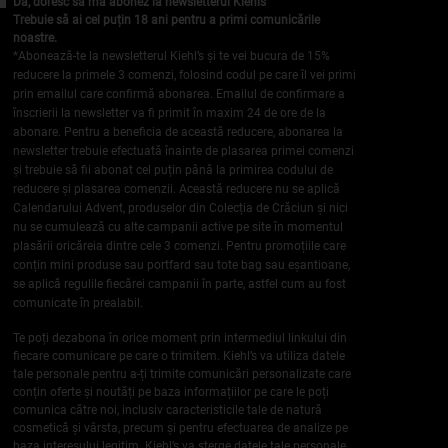
Da, doresc sa ma abonez la newsletterul Kiehls
Trebuie să ai cel puțin 18 ani pentru a primi comunicările
noastre.
*Abonează-te la newsletterul Kiehl’s și te vei bucura de 15%
reducere la primele 3 comenzi, folosind codul pe care îl vei primi
prin emailul care confirmă abonarea. Emailul de confirmare a
înscrierii la newsletter va fi primit în maxim 24 de ore de la
abonare. Pentru a beneficia de această reducere, abonarea la
newsletter trebuie efectuată înainte de plasarea primei comenzi
și trebuie să fii abonat cel puțin până la primirea codului de
reducere și plasarea comenzii. Această reducere nu se aplică
Calendarului Advent, produselor din Colecția de Crăciun și nici
nu se cumulează cu alte campanii active pe site în momentul
plasării oricăreia dintre cele 3 comenzi. Pentru promoțiile care
conțin mini produse sau portfard sau tote bag sau eșantioane,
se aplică regulile fiecărei campanii în parte, astfel cum au fost
comunicate în prealabil.
Te poți dezabona în orice moment prin intermediul linkului din
fiecare comunicare pe care o trimitem. Kiehl’s va utiliza datele
tale personale pentru a-ți trimite comunicări personalizate care
conțin oferte și noutăți pe baza informațiilor pe care le poți
comunica către noi, inclusiv caracteristicile tale de natură
cosmetică și vârsta, precum și pentru efectuarea de analize pe
baza interesului legitim. Kiehl’s va șterge datele tale personale