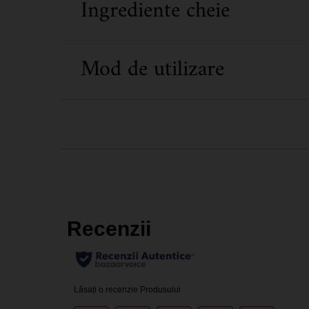
Ingrediente cheie
Mod de utilizare
Informații de siguranță
PDP Reviews