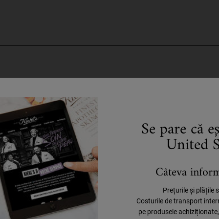
CELE MAI CĂUTATE PRODUSE
Se pare că e
United S
Câteva informa
Prețurile și plățile
Costurile de transport inte
pe produsele achiziționate