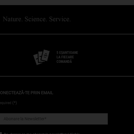
5 EȘANTIOANE
LA FIECARE
COMANDĂ
ONECTEAZĂ-TE PRIN EMAIL
(*)
equired
Abonare la Newsletter
*