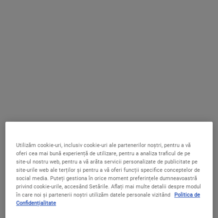
Midnight Recovery Eye - Cremă
Rare Earth Pore Tightener
de noapte pentru zona ochilor
Primer – Bază de machiaj pentru
pori dilatați
Cremă reparatoare pentru ochi cu acțiune
Bază de machiaj pentru reducerea vizibilă
asupra liniilor fine
a porilor, formulată cu argilă, invizibilă pe
piele, ce protejează și corectează punctele
Utilizăm cookie-uri, inclusiv cookie-uri ale partenerilor noștri, pentru a vă
negre și ajută la netezirea, hidratarea și
3.7
(9)
0.0
(0)
oferi cea mai bună experiență de utilizare, pentru a analiza traficul de pe
catifelarea tenului.
site-ul nostru web, pentru a vă arăta servicii personalizate de publicitate pe
Un Singur Gramaj Disponibil
Un Singur Gramaj Disponibil
site-urile web ale terților și pentru a vă oferi funcții specifice conceptelor de
15 ml
30 ml
social media. Puteți gestiona în orice moment preferințele dumneavoastră
privind cookie-urile, accesând Setările. Aflați mai multe detalii despre modul
în care noi și partenerii noștri utilizăm datele personale vizitând
Politica de
220 lei
175 lei
Confidențialitate