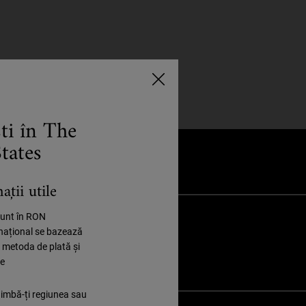
ști în The
tates
ții utile
 sunt în RON
rnațional se bazează
5 EȘANTIOANE
, metoda de plată și
LA FIECARE
COMANDĂ
ie
himbă-ți regiunea sau