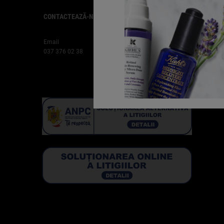
CONTACTEAZĂ-NE
RELAȚII CLIENȚI
Găsește un magazin Kiehl's
Plasare Comandă
Email
Întrebări Frecvente
037 376 02 38
Livrări
Retururi
Cariere