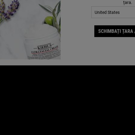
țara.
DESPRE KIEHL'S
C
Istoria Kiehl"s
R
Sustenabilitate
Sfaturi îngrijirea pielii
SCHIMBAȚI ȚARA 
Caritate