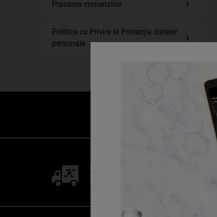
Plasarea comenzilor
Politica cu Privire la Protecția datelor
personale
LIVRARE GRATUITĂ
LA COMENZI
PESTE 250 LEI