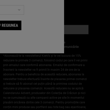
ONECTEAZĂ-TE PRIN EMAIL
(*)
equired
/ REGIUNEA
Abonare la Newsletter
*
Da, doresc sa ma abonez la newsletterul Kiehls
Trebuie să ai cel puțin 18 ani pentru a primi comunicările
noastre.
*Abonează-te la newsletterul Kiehl’s și te vei bucura de 15%
reducere la primele 3 comenzi, folosind codul pe care îl vei primi
prin emailul care confirmă abonarea. Emailul de confirmare a
înscrierii la newsletter va fi primit în maxim 24 de ore de la
abonare. Pentru a beneficia de această reducere, abonarea la
newsletter trebuie efectuată înainte de plasarea primei comenzi
și trebuie să fii abonat cel puțin până la primirea codului de
reducere și plasarea comenzii. Această reducere nu se aplică
Calendarului Advent, produselor din Colecția de Crăciun și nici
nu se cumulează cu alte campanii active pe site în momentul
plasării oricăreia dintre cele 3 comenzi. Pentru promoțiile care
conțin mini produse sau portfard sau tote bag sau eșantioane,