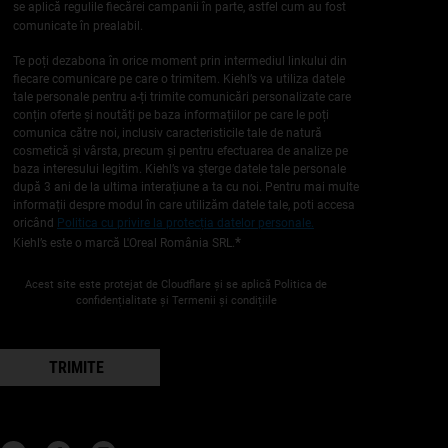
se aplică regulile fiecărei campanii în parte, astfel cum au fost
comunicate în prealabil.
Te poți dezabona în orice moment prin intermediul linkului din
fiecare comunicare pe care o trimitem. Kiehl’s va utiliza datele
tale personale pentru a-ți trimite comunicări personalizate care
conțin oferte și noutăți pe baza informațiilor pe care le poți
comunica către noi, inclusiv caracteristicile tale de natură
cosmetică și vârsta, precum și pentru efectuarea de analize pe
baza interesului legitim. Kiehl’s va șterge datele tale personale
după 3 ani de la ultima interațiune a ta cu noi. Pentru mai multe
informații despre modul în care utilizăm datele tale, poti accesa
oricând
Politica cu privire la protecția datelor personale.
*
Kiehl’s este o marcă L'Oreal România SRL.
Acest site este protejat de Cloudflare și se aplică Politica de
confidențialitate și Termenii și condițiile
TRIMITE