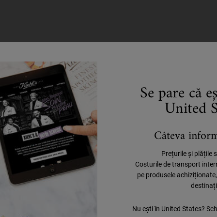
Se pare că e
United S
Câteva informa
Prețurile și plățile
Costurile de transport inte
CADOURI PENTRU
pe produsele achiziționate
OFERTE SPECIALE
TOȚI
destinaț
Nu ești în United States? Sc