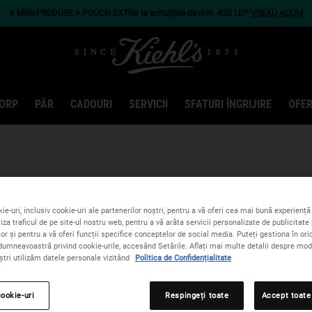
6 MINI-PRODUSE + POUCH EXTRA la achizițiile de min. 420 LEI*
VREAU ACUM
ORP
PĂR
CADOURI
SERVICII
SFATURI ÎNGRIJIRE
OFER
WORK WITH US
ie-uri, inclusiv cookie-uri ale partenerilor noștri, pentru a vă oferi cea mai bună experiență 
iza traficul de pe site-ul nostru web, pentru a vă arăta servicii personalizate de publicitate 
lor și pentru a vă oferi funcții specifice conceptelor de social media. Puteți gestiona în o
dumneavoastră privind cookie-urile, accesând Setările. Aflați mai multe detalii despre modu
ștri utilizăm datele personale vizitând
Politica de Confidențialitate
cookie-uri
Respingeți toate
Accept toate