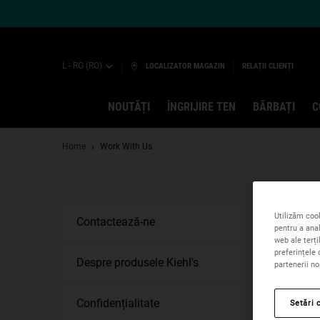
L - RO (RO)
LOCALIZATOR MAGAZIN
RELAȚII CLIENȚI
NOUTĂȚI
ÎNGRIJIRE TEN
BĂRBAȚI
C
Main content
Home
Work With Us
Utilizăm cook
Contactează-ne
pentru a anal
web ale terți
preferințele 
Despre produsele Kiehl's
partenerii no
Confidențialitate
Setări 