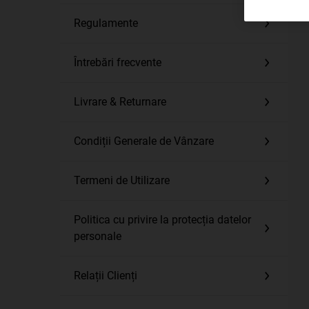
Regulamente
Întrebări frecvente
Livrare & Returnare
Condiții Generale de Vânzare
Termeni de Utilizare
Politica cu privire la protecția datelor
personale
Relații Clienți