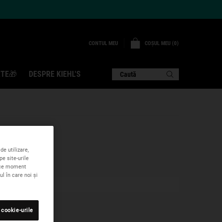
COȘUL MEU
0
CONTUL MEU
0 PRODUS
TE🎁
DESPRE KIEHL'S
Caută
de utilizare,
pe site-urile
rice moment
l în care noi și
 cookie-urile